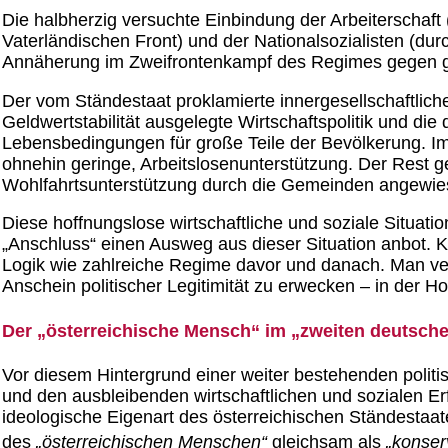
Die halbherzig versuchte Einbindung der Arbeiterschaft 
Vaterländischen Front) und der Nationalsozialisten (dur
Annäherung im Zweifrontenkampf des Regimes gegen gr
Der vom Ständestaat proklamierte innergesellschaftliche 
Geldwertstabilität ausgelegte Wirtschaftspolitik und die
Lebensbedingungen für große Teile der Bevölkerung. Im J
ohnehin geringe, Arbeitslosenunterstützung. Der Rest g
Wohlfahrtsunterstützung durch die Gemeinden angewi
Diese hoffnungslose wirtschaftliche und soziale Situati
„Anschluss“ einen Ausweg aus dieser Situation anbot. K
Logik wie zahlreiche Regime davor und danach. Man v
Anschein politischer Legitimität zu erwecken – in der H
Der „österreichische Mensch“ im „zweiten deutsche
Vor diesem Hintergrund einer weiter bestehenden politi
und den ausbleibenden wirtschaftlichen und sozialen E
ideologische Eigenart des österreichischen Ständestaat
des
„österreichischen Menschen“
gleichsam als
„konser