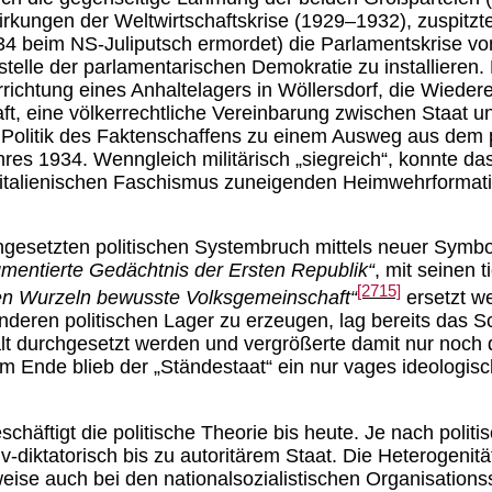
swirkungen der Weltwirtschaftskrise (1929–1932), zuspitz
4 beim NS-Juliputsch ermordet) die Parlamentskrise vo
elle der parlamentarischen Demokratie zu installieren.
Errichtung eines Anhaltelagers in Wöllersdorf, die Wiede
ft, eine völkerrechtliche Vereinbarung zwischen Staat u
er Politik des Faktenschaffens zu einem Ausweg aus dem 
res 1934. Wenngleich militärisch „siegreich“, konnte das
italienischen Faschismus zuneigenden Heimwehrformati
esetzten politischen Systembruch mittels neuer Symbol
gmentierte Gedächtnis der Ersten Republik“
, mit seinen 
[2715]
ichen Wurzeln bewusste Volksgemeinschaft“
ersetzt w
r anderen politischen Lager zu erzeugen, lag bereits das 
 durchgesetzt werden und vergrößerte damit nur noch di
m Ende blieb der „Ständestaat“ ein nur vages ideologisc
chäftigt die politische Theorie bis heute. Je nach politi
v-diktatorisch bis zu autoritärem Staat. Die Heterogenitä
weise auch bei den nationalsozialistischen Organisation