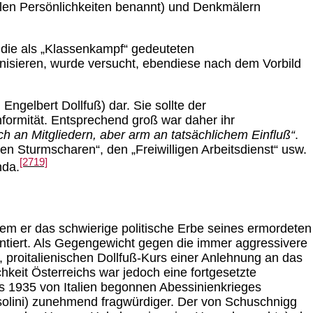
alen Persönlichkeiten benannt) und Denkmälern
 die als „Klassenkampf“ gedeuteten
anisieren, wurde versucht, ebendiese nach dem Vorbild
ngelbert Dollfuß) dar. Sie sollte der
nformität. Entsprechend groß war daher ihr
ich an Mitgliedern, aber arm an tatsächlichem Einfluß“
.
n Sturmscharen“, den „Freiwilligen Arbeitsdienst“ usw.
[2719]
nda.
em er das schwierige politische Erbe seines ermordeten
ontiert. Als Gegengewicht gegen die immer aggressivere
n, proitalienischen Dollfuß-Kurs einer Anlehnung an das
chkeit Österreichs war jedoch eine fortgesetzte
des 1935 von Italien begonnen Abessinienkrieges
solini) zunehmend fragwürdiger. Der von Schuschnigg