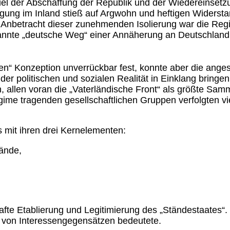
el der Abschaffung der Republik und der Wiedereinsetz
ung im Inland stieß auf Argwohn und heftigen Widerst
 In Anbetracht dieser zunehmenden Isolierung war die R
nte „deutsche Weg“ einer Annäherung an Deutschland, be
en“ Konzeption unverrückbar fest, konnte aber die angest
der politischen und sozialen Realität in Einklang bring
, allen voran die „Vaterländische Front“ als größte Sa
egime tragenden gesellschaftlichen Gruppen verfolgten vi
mit ihren drei Kernelementen:
tände,
rhafte Etablierung und Legitimierung des „Ständestaates“.
n von Interessengegensätzen bedeutete.