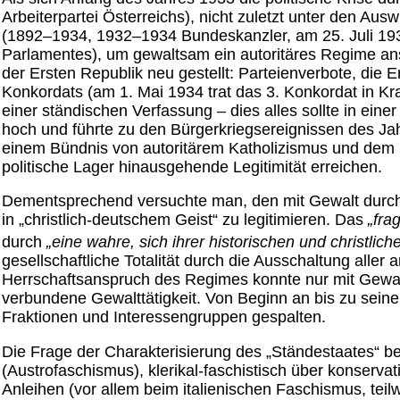
Arbeiterpartei Österreichs), nicht zuletzt unter den Au
(1892–1934, 1932–1934 Bundeskanzler, am 25. Juli 193
Parlamentes), um gewaltsam ein autoritäres Regime anst
der Ersten Republik neu gestellt: Parteienverbote, die 
Konkordats (am 1. Mai 1934 trat das 3. Konkordat in Kra
einer ständischen Verfassung – dies alles sollte in ein
hoch und führte zu den Bürgerkriegsereignissen des Jah
einem Bündnis von autoritärem Katholizismus und dem 
politische Lager hinausgehende Legitimität erreichen.
Dementsprechend versuchte man, den mit Gewalt durchg
in „christlich-deutschem Geist“ zu legitimieren. Das
„fra
durch
„eine wahre, sich ihrer historischen und christl
gesellschaftliche Totalität durch die Ausschaltung alle
Herrschaftsanspruch des Regimes konnte nur mit Gewalt
verbundene Gewalttätigkeit. Von Beginn an bis zu seine
Fraktionen und Interessengruppen gespalten.
Die Frage der Charakterisierung des „Ständestaates“ bes
(Austrofaschismus), klerikal-faschistisch über konservati
Anleihen (vor allem beim italienischen Faschismus, teil