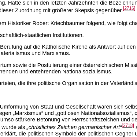
. Hatte sich in den letzten Jahrzehnten die Bezeichnung
[2716]
 dieser Zuordnung mit größerer Skepsis gegenüber.
 Historiker Robert Kriechbaumer folgend, wie folgt cha
chaftlich-staatlichen Institutionen.
erufung auf die Katholische Kirche als Antwort auf den
Materialismus und Marxismus.
rtum sowie die Postulierung einer österreichischen 
rrenden und entehrenden Nationalsozialismus.
teien, die ihre politische Organisation in der Vaterländis
Umformung von Staat und Gesellschaft waren sich selbs
egen „Marxismus“ und „gottlosen Nationalsozialismus“, 
 umso stärkere Betonung von Herrschaftszeichen und de
[2718]
 wurde als
„christliches Zeichen germanischer Art“
a
lärt, die politischen Symbole der politischen Gegner unt