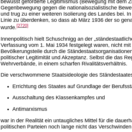
bewusst geförderte Legitimismus (Bewegung mit dem Zi
Gegenbewegung gegen die nationalsozialistische Beweg
und trug zu einer weiteren Isolierung des Landes bei.
Linie zu überdenken, so dass ab März 1936 der so genan
[2720]
wurde.
Innenpolitisch hielt Schuschnigg an der „ständestaatlich
Verfassung vom 1. Mai 1934 festgelegt waren, nicht mit 
Bevölkerungsteile durch die Ständestaatsorganisationen
politischer Legitimität und Akzeptanz. Selbst die das R
Wehrverbände, in einem scharfen Rivalitätsverhältnis.
Die verschwommene Staatsideologie des Ständestaates 
Errichtung des Staates auf Grundlage der Berufss
Ausschaltung des Klassenkampfes und
Antimarxismus
war in der Realität ein untaugliches Mittel für die daue
politischen Parteien noch lange nicht das Verschwinde