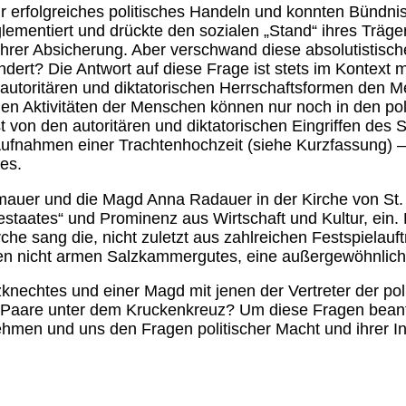
r erfolgreiches politisches Handeln und konnten Bündn
ementiert und drückte den sozialen „Stand“ ihres Träge
ihrer Absicherung. Aber verschwand diese absolutistische
ert? Die Antwort auf diese Frage ist stets im Kontext mi
autoritären und diktatorischen Herrschaftsformen den M
en Aktivitäten der Menschen können nur noch in den poli
st von den autoritären und diktatorischen Eingriffen des
 Aufnahmen einer Trachtenhochzeit (siehe Kurzfassung)
es.
uer und die Magd Anna Radauer in der Kirche von St. G
staates“ und Prominenz aus Wirtschaft und Kultur, ein. 
che sang die, nicht zuletzt aus zahlreichen Festspielau
n nicht armen Salzkammergutes, eine außergewöhnliche V
nechtes und einer Magd mit jenen der Vertreter der poli
er Paare unter dem Kruckenkreuz? Um diese Fragen bea
men und uns den Fragen politischer Macht und ihrer I