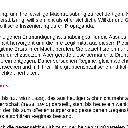
ng, um ihre jeweilige Machtausübung zu rechtfertigen. N
tützung, will sie nicht als offensichtliche Willkür und 
olitische Inszenierung durch Propaganda.
r eigenen Entmündigung ist unabdingbar für die Ausübun
akt hervorgeht und die ihre Legitimität aus diesem Plebis
time Basis ihrer Macht berufen. Sie bezieht sie primär 
erten, durchzusetzen. Aber gerade diese permanente Dro
erein entgegen. Daher versuchen Regime, gleich welcher
wecken und mit ihrer Hilfe gruppenspezifische und koll
ichkeit herhalten.
ates
 bis 13. März 1938), das aus heutiger Sicht nicht mehr 
rschaft (1938–1945) darstellt, steht bis heute ein wenig
n den bis zum offenen Bürgerkrieg gesteigerten Gegensä
es autoritären Regimes bestand.
urch die gegenseitige Lähmung der beiden Großparteien (