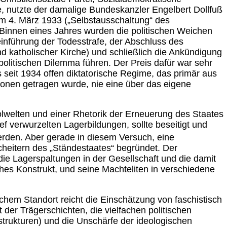
te, nutzte der damalige Bundeskanzler Engelbert Dollfuß
m 4. März 1933 („Selbstausschaltung“ des
 Binnen eines Jahres wurden die politischen Weichen
reinführung der Todesstrafe, der Abschluss des
nd katholischer Kirche) und schließlich die Ankündigung
politischen Dilemma führen. Der Preis dafür war sehr
 seit 1934 offen diktatorische Regime, das primär aus
onen getragen wurde, nie eine über das eigene
welten und einer Rhetorik der Erneuerung des Staates
tief verwurzelten Lagerbildungen, sollte beseitigt und
erden. Aber gerade in diesem Versuch, eine
Scheitern des „Ständestaates“ begründet. Der
e Lagerspaltungen in der Gesellschaft und die damit
hes Konstrukt, und seine Machteliten in verschiedene
schem Standort reicht die Einschätzung von faschistisch
t der Trägerschichten, die vielfachen politischen
sstrukturen) und die Unschärfe der ideologischen