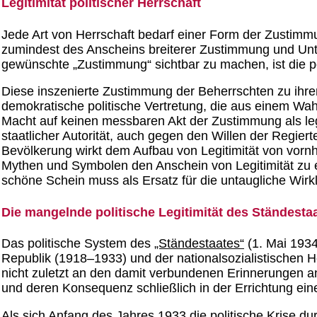
Legitimität politischer Herrschaft
Jede Art von Herrschaft bedarf einer Form der Zustimmu
zumindest des Anscheins breiterer Zustimmung und Unters
gewünschte „Zustimmung“ sichtbar zu machen, ist die p
Diese inszenierte Zustimmung der Beherrschten zu ihre
demokratische politische Vertretung, die aus einem Wahl
Macht auf keinen messbaren Akt der Zustimmung als legi
staatlicher Autorität, auch gegen den Willen der Regi
Bevölkerung wirkt dem Aufbau von Legitimität von vornh
Mythen und Symbolen den Anschein von Legitimität zu er
schöne Schein muss als Ersatz für die untaugliche Wirkl
Die mangelnde politische Legitimität des Ständesta
Das politische System des
„Ständestaates“
(1. Mai 1934
Republik (1918–1933) und der nationalsozialistischen Her
nicht zuletzt an den damit verbundenen Erinnerungen a
und deren Konsequenz schließlich in der Errichtung ein
Als sich Anfang des Jahres 1933 die politische Krise d