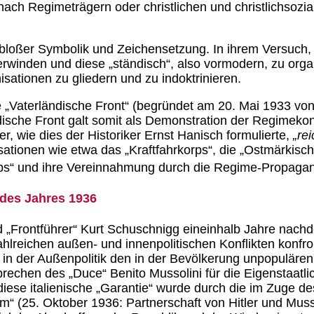
ch Regimeträgern oder christlichen und christlichsozi
 bloßer Symbolik und Zeichensetzung. In ihrem Versuch,
erwinden und diese „ständisch“, also vormodern, zu org
isationen zu gliedern und zu indoktrinieren.
e „Vaterländische Front“ (begründet am 20. Mai 1933 von E
ndische Front galt somit als Demonstration der Regimeko
r, wie dies der Historiker Ernst Hanisch formulierte,
„re
tionen wie etwa das „Kraftfahrkorps“, die „Ostmärkische
ps“ und ihre Vereinnahmung durch die Regime-Propaga
 des Jahres 1936
„Frontführer“ Kurt Schuschnigg eineinhalb Jahre nachd
hlreichen außen- und innenpolitischen Konflikten konfr
er in der Außenpolitik den in der Bevölkerung unpopuläre
rsprechen des „Duce“ Benito Mussolini für die Eigenstaatli
 diese italienische „Garantie“ wurde durch die im Zuge 
m“ (25. Oktober 1936: Partnerschaft von Hitler und Mus