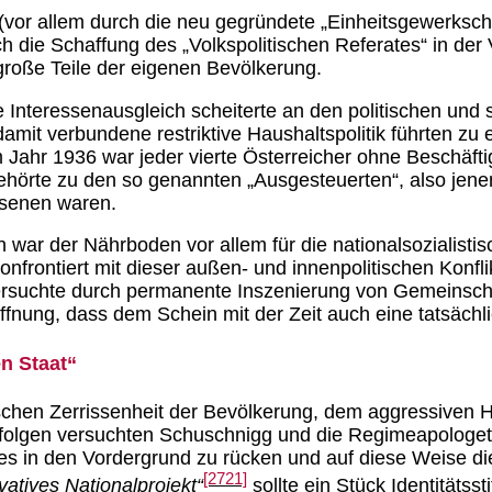
(vor allem durch die neu gegründete „Einheitsgewerkscha
ch die Schaffung des „Volkspolitischen Referates“ in der
oße Teile der eigenen Bevölkerung.
Interessenausgleich scheiterte an den politischen und so
 damit verbundene restriktive Haushaltspolitik führten zu
ahr 1936 war jeder vierte Österreicher ohne Beschäftigu
ehörte zu den so genannten „Ausgesteuerten“, also jenen
esenen waren.
on war der Nährboden vor allem für die nationalsozialist
onfrontiert mit dieser außen- und innenpolitischen Konf
ersuchte durch permanente Inszenierung von Gemeinsch
offnung, dass dem Schein mit der Zeit auch eine tatsäch
n Staat“
schen Zerrissenheit der Bevölkerung, dem aggressiven H
rfolgen versuchten Schuschnigg und die Regimeapologeten
es in den Vordergrund zu rücken und auf diese Weise die
[2721]
vatives Nationalprojekt“
sollte ein Stück Identitäts