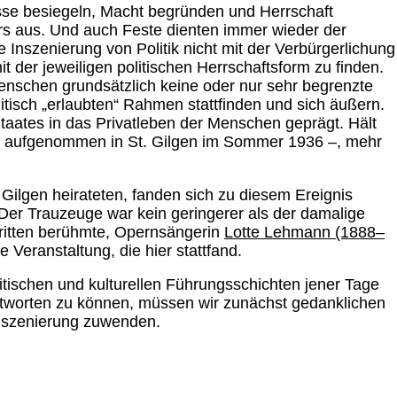
isse besiegeln, Macht begründen und Herrschaft
rs aus. Und auch Feste dienten immer wieder der
 Inszenierung von Politik nicht mit der Verbürgerlichung
t der jeweiligen politischen Herrschaftsform zu finden.
enschen grundsätzlich keine oder nur sehr begrenzte
tisch „erlaubten“ Rahmen stattfinden und sich äußern.
 Staates in das Privatleben der Menschen geprägt. Hält
 – aufgenommen in St. Gilgen im Sommer 1936 –, mehr
ilgen heirateten, fanden sich zu diesem Ereignis
Der Trauzeuge war kein geringerer als der damalige
ftritten berühmte, Opernsängerin
Lotte Lehmann (1888–
eranstaltung, die hier stattfand.
tischen und kulturellen Führungsschichten jener Tage
ntworten zu können, müssen wir zunächst gedanklichen
nszenierung zuwenden.