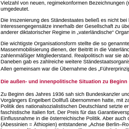
Vielzahl von neuen, regimekonformen Bezeichnungen (na
umgedeutet.
Die Inszenierung des Ständestaates beließ es nicht bei
Interessengegensätze innerhalb der Gesellschaft zu üb
anderer diktatorischer Regime in „vaterländische“ Organ
Die wichtigste Organisationsform stellte die so genannt
Massenmobilisierung dienen, der Beitritt in die Vaterlä
zahlenmäßiger Mitgliederstand. Realpolitisch war sie abe
Daneben gab es zahlreiche weitere Ständestaatsorganisa
Allen gemeinsam war die Übernahme des „Führerprinzi
Die außen- und innenpolitische Situation zu Beginn
Zu Beginn des Jahres 1936 sah sich Bundeskanzler und 
Vorgängers Engelbert Dollfuß übernommen hatte, mit za
Politik des nationalsozialistischen Deutschland setzte 
faschistische Italien fort. Der Preis für das Garantieve
Einflussnahme in die österreichische Politik. Aber auch
(Abessinien = Äthiopien) entstandene „Achse Berlin–Ro