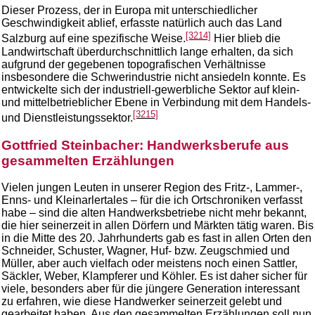
Dieser Prozess, der in Europa mit unterschiedlicher
Geschwindigkeit ablief, erfasste natürlich auch das Land
[3214]
Salzburg auf eine spezifische Weise.
Hier blieb die
Landwirtschaft überdurchschnittlich lange erhalten, da sich
aufgrund der gegebenen topografischen Verhältnisse
insbesondere die Schwerindustrie nicht ansiedeln konnte. Es
entwickelte sich der industriell-gewerbliche Sektor auf klein-
und mittelbetrieblicher Ebene in Verbindung mit dem Handels-
[3215]
und Dienstleistungssektor.
Gottfried Steinbacher: Handwerksberufe aus
gesammelten Erzählungen
Vielen jungen Leuten in unserer Region des Fritz-, Lammer-,
Enns- und Kleinarlertales – für die ich Ortschroniken verfasst
habe – sind die alten Handwerksbetriebe nicht mehr bekannt,
die hier seinerzeit in allen Dörfern und Märkten tätig waren. Bis
in die Mitte des 20. Jahrhunderts gab es fast in allen Orten den
Schneider, Schuster, Wagner, Huf- bzw. Zeugschmied und
Müller, aber auch vielfach oder meistens noch einen Sattler,
Säckler, Weber, Klampferer und Köhler. Es ist daher sicher für
viele, besonders aber für die jüngere Generation interessant
zu erfahren, wie diese Handwerker seinerzeit gelebt und
gearbeitet haben. Aus den gesammelten Erzählungen soll nun