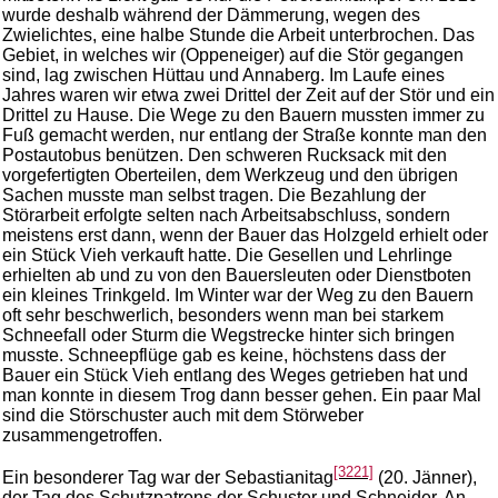
wurde deshalb während der Dämmerung, wegen des
Zwielichtes, eine halbe Stunde die Arbeit unterbrochen. Das
Gebiet, in welches wir (Oppeneiger) auf die Stör gegangen
sind, lag zwischen Hüttau und Annaberg. Im Laufe eines
Jahres waren wir etwa zwei Drittel der Zeit auf der Stör und ein
Drittel zu Hause. Die Wege zu den Bauern mussten immer zu
Fuß gemacht werden, nur entlang der Straße konnte man den
Postautobus benützen. Den schweren Rucksack mit den
vorgefertigten Oberteilen, dem Werkzeug und den übrigen
Sachen musste man selbst tragen. Die Bezahlung der
Störarbeit erfolgte selten nach Arbeitsabschluss, sondern
meistens erst dann, wenn der Bauer das Holzgeld erhielt oder
ein Stück Vieh verkauft hatte. Die Gesellen und Lehrlinge
erhielten ab und zu von den Bauersleuten oder Dienstboten
ein kleines Trinkgeld. Im Winter war der Weg zu den Bauern
oft sehr beschwerlich, besonders wenn man bei starkem
Schneefall oder Sturm die Wegstrecke hinter sich bringen
musste. Schneepflüge gab es keine, höchstens dass der
Bauer ein Stück Vieh entlang des Weges getrieben hat und
man konnte in diesem Trog dann besser gehen. Ein paar Mal
sind die Störschuster auch mit dem Störweber
zusammengetroffen.
[3221]
Ein besonderer Tag war der Sebastianitag
(20. Jänner),
der Tag des Schutzpatrons der Schuster und Schneider. An