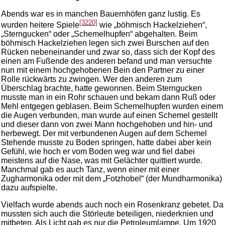
Abends war es in manchen Bauernhöfen ganz lustig. Es
[3220]
wurden heitere Spiele
wie „böhmisch Hackelziehen“,
„Sterngucken“ oder „Schemelhupfen“ abgehalten. Beim
böhmisch Hackelziehen legen sich zwei Burschen auf den
Rücken nebeneinander und zwar so, dass sich der Kopf des
einen am Fußende des anderen befand und man versuchte
nun mit einem hochgehobenen Bein den Partner zu einer
Rolle rückwärts zu zwingen. Wer den anderen zum
Überschlag brachte, hatte gewonnen. Beim Sterngucken
musste man in ein Rohr schauen und bekam dann Ruß oder
Mehl entgegen geblasen. Beim Schemelhupfen wurden einem
die Augen verbunden, man wurde auf einen Schemel gestellt
und dieser dann von zwei Mann hochgehoben und hin- und
herbewegt. Der mit verbundenen Augen auf dem Schemel
Stehende musste zu Boden springen, hatte dabei aber kein
Gefühl, wie hoch er vom Boden weg war und fiel dabei
meistens auf die Nase, was mit Gelächter quittiert wurde.
Manchmal gab es auch Tanz, wenn einer mit einer
Zugharmonika oder mit dem „Fotzhobel“ (der Mundharmonika)
dazu aufspielte.
Vielfach wurde abends auch noch ein Rosenkranz gebetet. Da
mussten sich auch die Störleute beteiligen, niederknien und
mitbeten. Als Licht gab es nur die Petroleumlampe. Um 1920