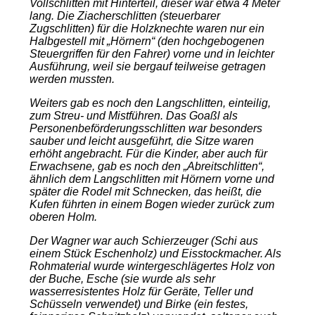
Vollschlitten mit Hinterteil, dieser war etwa 4 Meter
lang. Die Ziacherschlitten (steuerbarer
Zugschlitten) für die Holzknechte waren nur ein
Halbgestell mit „Hörnern“ (den hochgebogenen
Steuergriffen für den Fahrer) vorne und in leichter
Ausführung, weil sie bergauf teilweise getragen
werden mussten.
Weiters gab es noch den Langschlitten, einteilig,
zum Streu- und Mistführen. Das Goaßl als
Personenbeförderungsschlitten war besonders
sauber und leicht ausgeführt, die Sitze waren
erhöht angebracht. Für die Kinder, aber auch für
Erwachsene, gab es noch den „Abreitschlitten“,
ähnlich dem Langschlitten mit Hörnern vorne und
später die Rodel mit Schnecken, das heißt, die
Kufen führten in einem Bogen wieder zurück zum
oberen Holm.
Der Wagner war auch Schierzeuger (Schi aus
einem Stück Eschenholz) und Eisstockmacher. Als
Rohmaterial wurde wintergeschlägertes Holz von
der Buche, Esche (sie wurde als sehr
wasserresistentes Holz für Geräte, Teller und
Schüsseln verwendet) und Birke (ein festes,