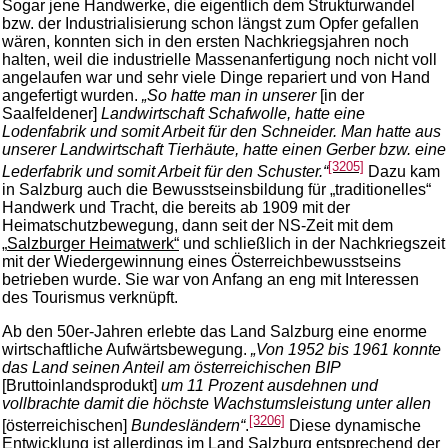
Sogar jene Handwerke, die eigentlich dem Strukturwandel
bzw. der Industrialisierung schon längst zum Opfer gefallen
wären, konnten sich in den ersten Nachkriegsjahren noch
halten, weil die industrielle Massenanfertigung noch nicht voll
angelaufen war und sehr viele Dinge repariert und von Hand
angefertigt wurden.
„So hatte man in unserer
[in der
Saalfeldener]
Landwirtschaft Schafwolle, hatte eine
Lodenfabrik und somit Arbeit für den Schneider. Man hatte aus
unserer Landwirtschaft Tierhäute, hatte einen Gerber bzw. eine
[3205]
Lederfabrik und somit Arbeit für den Schuster.“
Dazu kam
in Salzburg auch die Bewusstseinsbildung für „traditionelles“
Handwerk und Tracht, die bereits ab 1909 mit der
Heimatschutzbewegung, dann seit der NS-Zeit mit dem
„
Salzburger Heimatwerk“
und schließlich in der Nachkriegszeit
mit der Wiedergewinnung eines Österreichbewusstseins
betrieben wurde. Sie war von Anfang an eng mit Interessen
des Tourismus verknüpft.
Ab den 50er-Jahren erlebte das Land Salzburg eine enorme
wirtschaftliche Aufwärtsbewegung.
„Von 1952 bis 1961 konnte
das Land seinen Anteil am österreichischen BIP
[Bruttoinlandsprodukt]
um 11 Prozent ausdehnen und
vollbrachte damit die höchste Wachstumsleistung unter allen
[3206]
[österreichischen]
Bundesländern“
.
Diese dynamische
Entwicklung ist allerdings im Land Salzburg entsprechend der