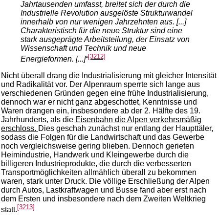
Jahrtausenden umfasst, breitet sich der durch die
Industrielle Revolution ausgelöste Strukturwandel
innerhalb von nur wenigen Jahrzehnten aus. [...]
Charakteristisch für die neue Struktur sind eine
stark ausgeprägte Arbeitsteilung, der Einsatz von
Wissenschaft und Technik und neue
[3212]
Energieformen. [...]“
Nicht überall drang die Industrialisierung mit gleicher Intensität
und Radikalität vor. Der Alpenraum sperrte sich lange aus
verschiedenen Gründen gegen eine frühe Industrialisierung,
dennoch war er nicht ganz abgeschottet, Kenntnisse und
Waren drangen ein, insbesondere ab der 2. Hälfte des 19.
Jahrhunderts, als die
Eisenbahn die Alpen verkehrsmäßig
erschloss.
Dies geschah zunächst nur entlang der Haupttäler,
sodass die Folgen für die Landwirtschaft und das Gewerbe
noch vergleichsweise gering blieben. Dennoch gerieten
Heimindustrie, Handwerk und Kleingewerbe durch die
billigeren Industrieprodukte, die durch die verbesserten
Transportmöglichkeiten allmählich überall zu bekommen
waren, stark unter Druck. Die völlige Erschließung der Alpen
durch Autos, Lastkraftwagen und Busse fand aber erst nach
dem Ersten und insbesondere nach dem Zweiten Weltkrieg
[3213]
statt.