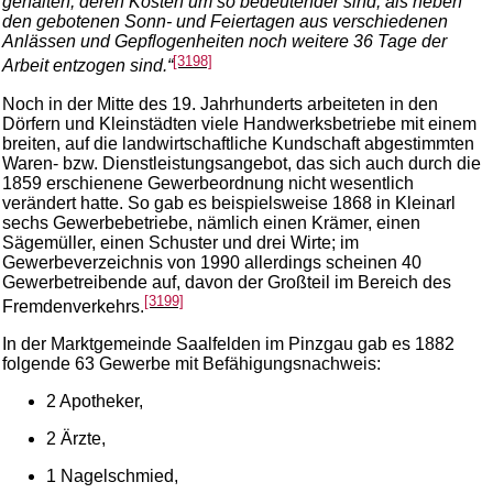
gehalten, deren Kosten um so bedeutender sind, als neben
den gebotenen Sonn- und Feiertagen aus verschiedenen
Anlässen und Gepflogenheiten noch weitere 36 Tage der
[3198]
Arbeit entzogen sind.“
Noch in der Mitte des 19. Jahrhunderts arbeiteten in den
Dörfern und Kleinstädten viele Handwerksbetriebe mit einem
breiten, auf die landwirtschaftliche Kundschaft abgestimmten
Waren- bzw. Dienstleistungsangebot, das sich auch durch die
1859 erschienene Gewerbeordnung nicht wesentlich
verändert hatte. So gab es beispielsweise 1868 in Kleinarl
sechs Gewerbebetriebe, nämlich einen Krämer, einen
Sägemüller, einen Schuster und drei Wirte; im
Gewerbeverzeichnis von 1990 allerdings scheinen 40
Gewerbetreibende auf, davon der Großteil im Bereich des
[3199]
Fremdenverkehrs.
In der Marktgemeinde Saalfelden im Pinzgau gab es 1882
folgende 63 Gewerbe mit Befähigungsnachweis:
2 Apotheker,
2 Ärzte,
1 Nagelschmied,