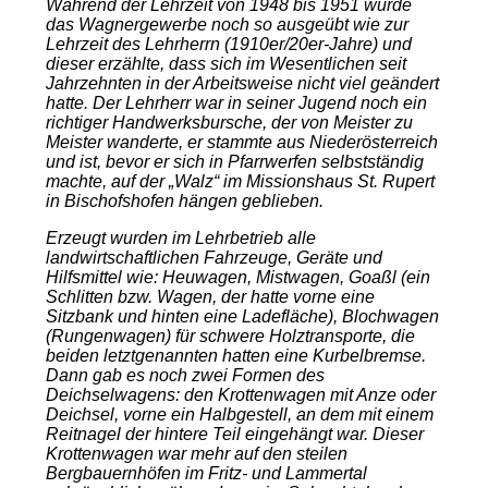
Während der Lehrzeit von 1948 bis 1951 wurde
das Wagnergewerbe noch so ausgeübt wie zur
Lehrzeit des Lehrherrn (1910er/20er-Jahre) und
dieser erzählte, dass sich im Wesentlichen seit
Jahrzehnten in der Arbeitsweise nicht viel geändert
hatte. Der Lehrherr war in seiner Jugend noch ein
richtiger Handwerksbursche, der von Meister zu
Meister wanderte, er stammte aus Niederösterreich
und ist, bevor er sich in Pfarrwerfen selbstständig
machte, auf der „Walz“ im Missionshaus St. Rupert
in Bischofshofen hängen geblieben.
Erzeugt wurden im Lehrbetrieb alle
landwirtschaftlichen Fahrzeuge, Geräte und
Hilfsmittel wie: Heuwagen, Mistwagen, Goaßl (ein
Schlitten bzw. Wagen, der hatte vorne eine
Sitzbank und hinten eine Ladefläche), Blochwagen
(Rungenwagen) für schwere Holztransporte, die
beiden letztgenannten hatten eine Kurbelbremse.
Dann gab es noch zwei Formen des
Deichselwagens: den Krottenwagen mit Anze oder
Deichsel, vorne ein Halbgestell, an dem mit einem
Reitnagel der hintere Teil eingehängt war. Dieser
Krottenwagen war mehr auf den steilen
Bergbauernhöfen im Fritz- und Lammertal