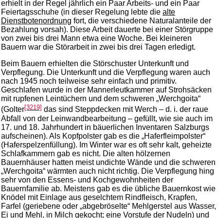
erhielt in der Regel jährlich ein Paar Arbeits- und ein Paar
Feiertagsschuhe (in dieser Regelung lebte die
alte
Dienstbotenordnung
fort, die verschiedene Naturalanteile der
Bezahlung vorsah). Diese Arbeit dauerte bei einer Störgruppe
von zwei bis drei Mann etwa eine Woche. Bei kleineren
Bauern war die Störarbeit in zwei bis drei Tagen erledigt.
Beim Bauern erhielten die Störschuster Unterkunft und
Verpflegung. Die Unterkunft und die Verpflegung waren auch
nach 1945 noch teilweise sehr einfach und primitiv.
Geschlafen wurde in der Mannerleutkammer auf Strohsäcken
mit rupfenen Leintüchern und dem schweren „Werchgoita“
[3219]
(Golter
das sind Steppdecken mit Werch – d. i. der raue
Abfall von der Leinwandbearbeitung – gefüllt, wie sie auch im
17. und 18. Jahrhundert in bäuerlichen Inventaren Salzburgs
aufscheinen). Als Kopfpolster gab es die „Haferfleimpolster“
(Haferspelzenfüllung). Im Winter war es oft sehr kalt, geheizte
Schlafkammern gab es nicht. Die alten hölzernen
Bauernhäuser hatten meist undichte Wände und die schweren
„Werchgoita“ wärmten auch nicht richtig. Die Verpflegung hing
sehr von den Essens- und Kochgewohnheiten der
Bauernfamilie ab. Meistens gab es die übliche Bauernkost wie
Knödel mit Einlage aus geselchtem Rindfleisch, Krapfen,
Farfel (geriebene oder „abgebröselte“ Mehlgerstel aus Wasser,
Ei und Mehl, in Milch gekocht; eine Vorstufe der Nudeln) und