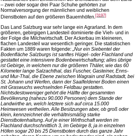
– zwei oder sogar drei Paar Schuhe gehörten zur
Normalversorgung der männlichen und weiblichen
[3197]
Dienstboten auf den größeren Bauernhöfen.
Das Land Salzburg war sehr lange ein Agrarland. In dem
größeren, gebirgigen Landesteil dominierte die Vieh- und in
der Folge die Milchwirtschaft. Der Ackerbau im kleineren,
flachen Landesteil war wesentlich geringer. Die statistischen
Fakten um 1889 waren folgende:
„Nur ein Siebentel der
Bodenfläche Salzburgs ist sanftes Hügel- oder Flachland und
gestattet eine intensivere Bodenbewirtschaftung; alles übrige
ist Gebirge, in welchem nur die größeren Thäler, wie das 60
Kilometer lange Salzachthal, das Fuscher, Gasteiner, Enns-
und Mur-Thal, die Ebene zwischen Wagrain und Radstadt, bei
St. Johann und Werfen, dann der Saalfeldener Boden einen
mit Graswuchs wechselnden Feldbau gestatten.
Nichtsdestoweniger gehört die Hälfte der gesammten
Bevölkerung (nahezu 90.000 Personen) dem Stande der
Landwirthe an, welch letztere sich auf circa 15.000
Heimwesen vertheilen. Alle Besitzungen aber, ob groß oder
klein, kennzeichnet die verhältnismäßig starke
Dienstbotenhaltung. Auf je einer Wirthschaft werden im
Flachland durchschnittlich 3, im Gebirge 8, ja in einzelnen
Höfen sogar 20 bis 25 Dienstboten durch das ganze Jahr