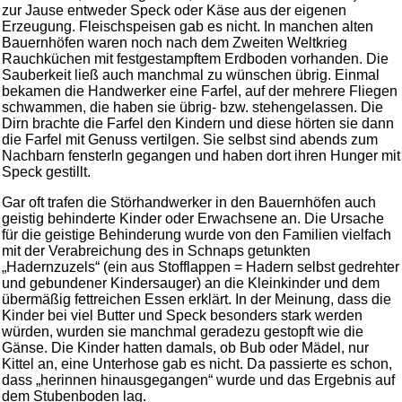
zur Jause entweder Speck oder Käse aus der eigenen
Erzeugung. Fleischspeisen gab es nicht. In manchen alten
Bauernhöfen waren noch nach dem Zweiten Weltkrieg
Rauchküchen mit festgestampftem Erdboden vorhanden. Die
Sauberkeit ließ auch manchmal zu wünschen übrig. Einmal
bekamen die Handwerker eine Farfel, auf der mehrere Fliegen
schwammen, die haben sie übrig- bzw. stehengelassen. Die
Dirn brachte die Farfel den Kindern und diese hörten sie dann
die Farfel mit Genuss vertilgen. Sie selbst sind abends zum
Nachbarn fensterln gegangen und haben dort ihren Hunger mit
Speck gestillt.
Gar oft trafen die Störhandwerker in den Bauernhöfen auch
geistig behinderte Kinder oder Erwachsene an. Die Ursache
für die geistige Behinderung wurde von den Familien vielfach
mit der Verabreichung des in Schnaps getunkten
„Hadernzuzels“ (ein aus Stofflappen = Hadern selbst gedrehter
und gebundener Kindersauger) an die Kleinkinder und dem
übermäßig fettreichen Essen erklärt. In der Meinung, dass die
Kinder bei viel Butter und Speck besonders stark werden
würden, wurden sie manchmal geradezu gestopft wie die
Gänse. Die Kinder hatten damals, ob Bub oder Mädel, nur
Kittel an, eine Unterhose gab es nicht. Da passierte es schon,
dass „herinnen hinausgegangen“ wurde und das Ergebnis auf
dem Stubenboden lag.