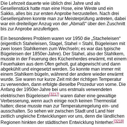
Die Lehrzeit dauerte wie üblich drei Jahre und als
Gesellenstück hatte man eine Hose, eine Weste und ein
Sakko, alles bis zur ersten Anprobe herzustellen. Nach drei
Gesellenjahren konnte man zur Meisterprüfung antreten, dabei
war ein dreiteiliger Anzug von der „Abmaß“ über den Zuschnitt
bis zur Anprobe anzufertigen.
Ein besonderes Problem waren vor 1950 die „Stacheleisen“
(eigentlich Staheleisen, Stagel, Stahel = Stahl, Bügeleisen mit
zwei losen Stahlkernen zum Wechseln; es war das typische
Bügeleisen der 1850er-Jahre). Der Stahel, also der Stahlkern,
musste in der Feuerung des Küchenherdes erwärmt, mit einem
Feuerhaken aus dem Ofen geholt, gut abgewischt und dann
abgekühlt und eingesetzt werden. So konnte man immer mit
einem Stahlkern bügeln, während der andere wieder erwärmt
wurde. Sie waren nur kurze Zeit mit der richtigen Temperatur
zu verwenden, dann erfolgte dieselbe Prozedur von vorne. Die
Anfang der 1950er-Jahre bei uns erstmals verwendeten
[3217]
elektrischen Bügeleisen
waren daher eine gewaltige
Verbesserung, wenn auch einige noch keinen Thermostat
hatten; diese musste man zur Temperaturregelung ein- und
ausschalten. So sehen wir zwischen Stadt und Land hier
zeitlich ungleiche Entwicklungen vor uns, denn die ländlichen
[3218]
Regionen hinkten der städtischen Entwicklung hinterher.