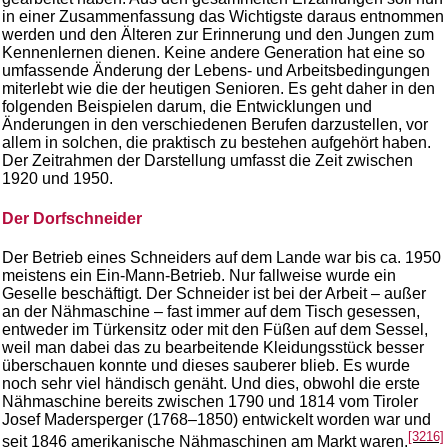
in einer Zusammenfassung das Wichtigste daraus entnommen
werden und den Älteren zur Erinnerung und den Jungen zum
Kennenlernen dienen. Keine andere Generation hat eine so
umfassende Änderung der Lebens- und Arbeitsbedingungen
miterlebt wie die der heutigen Senioren. Es geht daher in den
folgenden Beispielen darum, die Entwicklungen und
Änderungen in den verschiedenen Berufen darzustellen, vor
allem in solchen, die praktisch zu bestehen aufgehört haben.
Der Zeitrahmen der Darstellung umfasst die Zeit zwischen
1920 und 1950.
Der Dorfschneider
Der Betrieb eines Schneiders auf dem Lande war bis ca. 1950
meistens ein Ein-Mann-Betrieb. Nur fallweise wurde ein
Geselle beschäftigt. Der Schneider ist bei der Arbeit – außer
an der Nähmaschine – fast immer auf dem Tisch gesessen,
entweder im Türkensitz oder mit den Füßen auf dem Sessel,
weil man dabei das zu bearbeitende Kleidungsstück besser
überschauen konnte und dieses sauberer blieb. Es wurde
noch sehr viel händisch genäht. Und dies, obwohl die erste
Nähmaschine bereits zwischen 1790 und 1814 vom Tiroler
Josef Madersperger (1768–1850) entwickelt worden war und
[3216]
seit 1846 amerikanische Nähmaschinen am Markt waren.