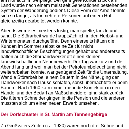
am Hof auch mitverpflegt. Der geringere Kundenstock am
Land wurde nach einem meist seit Generationen bestehenden
System der Wanderung bedient. Diese Form der Arbeit lohnte
sich so lange, als für mehrere Personen auf einem Hof
gleichzeitig gearbeitet werden konnte.
Abends wurde es meistens lustig, man spielte, tanzte und
sang. Die Störarbeit wurde hauptsächlich in den Herbst- und
Wintermonaten durchgeführt. Denn einerseits hätten die
Kunden im Sommer selbst keine Zeit für nicht
landwirtschaftliche Beschäftigungen gehabt und andererseits
hatten auch die Störhandwerker oft einen kleinen
landwirtschaftlichen Nebenerwerb. Der Tag war kurz und der
Abend lang und weil man bei der Petroleumbeleuchtung nicht
weiterarbeiten konnte, war genügend Zeit für die Unterhaltung.
War die Störarbeit bei einem Bauern in der Nähe, ging der
Handwerker nach Hause schlafen, sonst übernachtete er beim
Bauern. Nach 1960 kam immer mehr die Konfektion in den
Handel und der Bedarf an Maßschneiderei ging stark zurück.
Die älteren Schneider gingen in die Pension und die anderen
mussten sich um einen neuen Erwerb umsehen.
Der Dorfschuster in St. Martin am Tennengebirge
Zu Großvaters Zeiten (ca. 1930) waren noch drei Söhne und