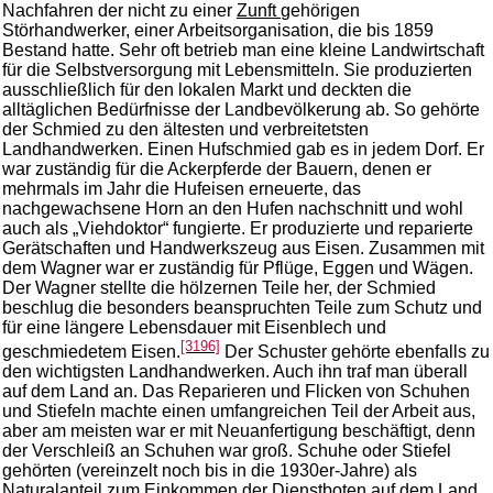
Nachfahren der nicht zu einer
Zunft
gehörigen
Störhandwerker, einer Arbeitsorganisation, die bis 1859
Bestand hatte. Sehr oft betrieb man eine kleine Landwirtschaft
für die Selbstversorgung mit Lebensmitteln. Sie produzierten
ausschließlich für den lokalen Markt und deckten die
alltäglichen Bedürfnisse der Landbevölkerung ab. So gehörte
der Schmied zu den ältesten und verbreitetsten
Landhandwerken. Einen Hufschmied gab es in jedem Dorf. Er
war zuständig für die Ackerpferde der Bauern, denen er
mehrmals im Jahr die Hufeisen erneuerte, das
nachgewachsene Horn an den Hufen nachschnitt und wohl
auch als „Viehdoktor“ fungierte. Er produzierte und reparierte
Gerätschaften und Handwerkszeug aus Eisen. Zusammen mit
dem Wagner war er zuständig für Pflüge, Eggen und Wägen.
Der Wagner stellte die hölzernen Teile her, der Schmied
beschlug die besonders beanspruchten Teile zum Schutz und
für eine längere Lebensdauer mit Eisenblech und
[3196]
geschmiedetem Eisen.
Der Schuster gehörte ebenfalls zu
den wichtigsten Landhandwerken. Auch ihn traf man überall
auf dem Land an. Das Reparieren und Flicken von Schuhen
und Stiefeln machte einen umfangreichen Teil der Arbeit aus,
aber am meisten war er mit Neuanfertigung beschäftigt, denn
der Verschleiß an Schuhen war groß. Schuhe oder Stiefel
gehörten (vereinzelt noch bis in die 1930er-Jahre) als
Naturalanteil zum Einkommen der Dienstboten auf dem Land