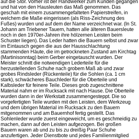
auf die Stör. Vorher ist der Handwerker zum Kunden gegangen
und hat von den Hausleuten das Maß genommen. Das
geschah mit einem zusammengefalteten Papierstreifen, in
welchem die Maße eingerissen (als Riss-Zeichnung des
Fußes) wurden und auf dem der Name verzeichnet war. (In St.
Johann am Triebener Tauern, hatten alle älteren Bauersleute
noch in den 1970er-Jahren ihre hölzernen Leisten beim
Schuster liegen). Das Leder hatten die Bauern selbst und zwar
im Eintausch gegen die aus der Hausschlachtung
stammenden Häute, die im getrockneten Zustand am Kirchtag
(Martinisonntag) beim Gerber eingetauscht wurden. Der
Meister schnitt die notwendigen Lederteile für die
herzustellenden Schuhe nach grobem Maß ab und zwar
grobes Rindsleder (Rückenteile) für die Sohlen (ca. 1 cm
stark), schwächeres Bauchleder für die Oberteile und
Kalbsleder für feinere Teile. Dieses grob zugeschnittene
Material nahm er im Rucksack mit nach Hause. Die Oberteile
wurden dann in der Werkstatt zusammengesteppt. Die so
vorgefertigten Teile wurden mit den Leisten, dem Werkzeug
und dem übrigen Material im Rucksack zu den Bauern
mitgenommen und am Bauernhof fertig gestellt. Das
Sohlenleder wurde zuerst eingeweicht, um es geschmeidig zu
machen, dann auf den Leisten aufgezogen. Bei großen
Bauern waren ab und zu bis zu dreißig Paar Schuhe
anzufertigen. Jeder Dienstbote und jedes Familienmitglied