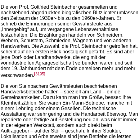
Die von Prof. Gottfried Steinbacher gesammelten und
nachstehend abgedruckten biografischen Blitzlichter umfassen
den Zeitraum der 1930er- bis zu den 1960er-Jahren. Er
schrieb die Erinnerungen seiner Gewährsleute aus
„innergebirg“ auf, um vergangene Lebensverhältnisse
festzuhalten. Die Erzählungen handeln von Schneidern,
Webern, Schustern, Schmieden, Wagnern und von anderen
Handwerken. Die Auswahl, die Prof. Steinbacher getroffen hat,
scheint auf den ersten Blick nostalgisch gefärbt. Es sind aber
jene Dorf- oder Landhandwerke, die eng mit der
vorindustriellen Agrargesellschaft verbunden waren und seit
dem 19. Jahrhundert mit dem Ende derselben mehr und mehr
[3195]
verschwanden.
Die von Steinbachers Gewährsleuten beschriebenen
Handwerksbetriebe hatten – speziell am Land – einige
Gemeinsamkeiten. Dazu kann man ihre Größe, besser: ihre
Kleinheit zählen. Sie waren Ein-Mann-Betriebe, manche mit
einem Lehrling oder einem Gesellen. Die technische
Ausstattung war sehr gering und die Handarbeit überwog. Man
reparierte oder fertigte auf Bestellung neu an, was nicht immer
in der eigenen Werkstatt, sondern auch direkt beim
Auftraggeber – auf der Stör – geschah. In ihrer Struktur,
Lokalisation und Arbeitsweise sind jene Betriebe die letzten