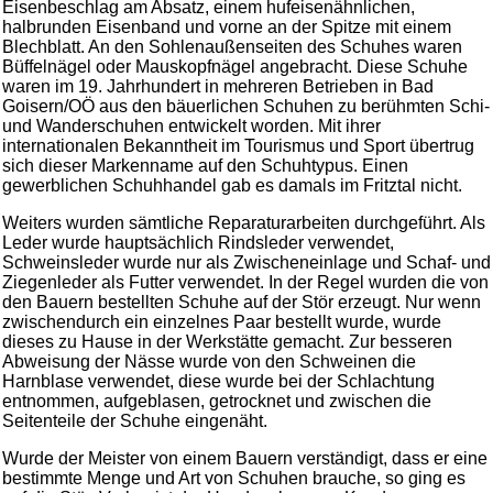
Eisenbeschlag am Absatz, einem hufeisenähnlichen,
halbrunden Eisenband und vorne an der Spitze mit einem
Blechblatt. An den Sohlenaußenseiten des Schuhes waren
Büffelnägel oder Mauskopfnägel angebracht. Diese Schuhe
waren im 19. Jahrhundert in mehreren Betrieben in Bad
Goisern/OÖ aus den bäuerlichen Schuhen zu berühmten Schi-
und Wanderschuhen entwickelt worden. Mit ihrer
internationalen Bekanntheit im Tourismus und Sport übertrug
sich dieser Markenname auf den Schuhtypus. Einen
gewerblichen Schuhhandel gab es damals im Fritztal nicht.
Weiters wurden sämtliche Reparaturarbeiten durchgeführt. Als
Leder wurde hauptsächlich Rindsleder verwendet,
Schweinsleder wurde nur als Zwischeneinlage und Schaf- und
Ziegenleder als Futter verwendet. In der Regel wurden die von
den Bauern bestellten Schuhe auf der Stör erzeugt. Nur wenn
zwischendurch ein einzelnes Paar bestellt wurde, wurde
dieses zu Hause in der Werkstätte gemacht. Zur besseren
Abweisung der Nässe wurde von den Schweinen die
Harnblase verwendet, diese wurde bei der Schlachtung
entnommen, aufgeblasen, getrocknet und zwischen die
Seitenteile der Schuhe eingenäht.
Wurde der Meister von einem Bauern verständigt, dass er eine
bestimmte Menge und Art von Schuhen brauche, so ging es