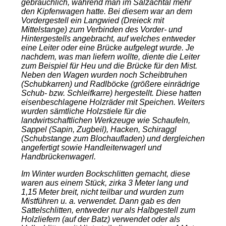
gebräuchlich, während man im Salzachtal mehr
den Kipfenwagen hatte. Bei diesem war an dem
Vordergestell ein Langwied (Dreieck mit
Mittelstange) zum Verbinden des Vorder- und
Hintergestells angebracht, auf welches entweder
eine Leiter oder eine Brücke aufgelegt wurde. Je
nachdem, was man liefern wollte, diente die Leiter
zum Beispiel für Heu und die Brücke für den Mist.
Neben den Wagen wurden noch Scheibtruhen
(Schubkarren) und Radlböcke (größere einrädrige
Schub- bzw. Schleifkarre) hergestellt. Diese hatten
eisenbeschlagene Holzräder mit Speichen. Weiters
wurden sämtliche Holzstiele für die
landwirtschaftlichen Werkzeuge wie Schaufeln,
Sappel (Sapin, Zugbeil), Hacken, Schiraggl
(Schubstange zum Blochaufladen) und dergleichen
angefertigt sowie Handleiterwagerl und
Handbrückenwagerl.
Im Winter wurden Bockschlitten gemacht, diese
waren aus einem Stück, zirka 3 Meter lang und
1,15 Meter breit, nicht teilbar und wurden zum
Mistführen u. a. verwendet. Dann gab es den
Sattelschlitten, entweder nur als Halbgestell zum
Holzliefern (auf der Batz) verwendet oder als