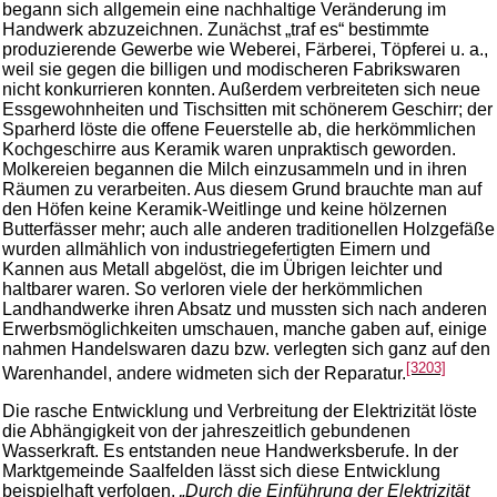
begann sich allgemein eine nachhaltige Veränderung im
Handwerk abzuzeichnen. Zunächst „traf es“ bestimmte
produzierende Gewerbe wie Weberei, Färberei, Töpferei u. a.,
weil sie gegen die billigen und modischeren Fabrikswaren
nicht konkurrieren konnten. Außerdem verbreiteten sich neue
Essgewohnheiten und Tischsitten mit schönerem Geschirr; der
Sparherd löste die offene Feuerstelle ab, die herkömmlichen
Kochgeschirre aus Keramik waren unpraktisch geworden.
Molkereien begannen die Milch einzusammeln und in ihren
Räumen zu verarbeiten. Aus diesem Grund brauchte man auf
den Höfen keine Keramik-Weitlinge und keine hölzernen
Butterfässer mehr; auch alle anderen traditionellen Holzgefäße
wurden allmählich von industriegefertigten Eimern und
Kannen aus Metall abgelöst, die im Übrigen leichter und
haltbarer waren. So verloren viele der herkömmlichen
Landhandwerke ihren Absatz und mussten sich nach anderen
Erwerbsmöglichkeiten umschauen, manche gaben auf, einige
nahmen Handelswaren dazu bzw. verlegten sich ganz auf den
[3203]
Warenhandel, andere widmeten sich der Reparatur.
Die rasche Entwicklung und Verbreitung der Elektrizität löste
die Abhängigkeit von der jahreszeitlich gebundenen
Wasserkraft. Es entstanden neue Handwerksberufe. In der
Marktgemeinde Saalfelden lässt sich diese Entwicklung
beispielhaft verfolgen.
„Durch die Einführung der Elektrizität