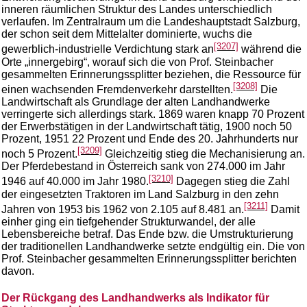
inneren räumlichen Struktur des Landes unterschiedlich
verlaufen. Im Zentralraum um die Landeshauptstadt Salzburg,
der schon seit dem Mittelalter dominierte, wuchs die
[3207]
gewerblich-industrielle Verdichtung stark an
während die
Orte „innergebirg“, worauf sich die von Prof. Steinbacher
gesammelten Erinnerungssplitter beziehen, die Ressource für
[3208]
einen wachsenden Fremdenverkehr darstellten.
Die
Landwirtschaft als Grundlage der alten Landhandwerke
verringerte sich allerdings stark. 1869 waren knapp 70 Prozent
der Erwerbstätigen in der Landwirtschaft tätig, 1900 noch 50
Prozent, 1951 22 Prozent und Ende des 20. Jahrhunderts nur
[3209]
noch 5 Prozent.
Gleichzeitig stieg die Mechanisierung an.
Der Pferdebestand in Österreich sank von 274.000 im Jahr
[3210]
1946 auf 40.000 im Jahr 1980.
Dagegen stieg die Zahl
der eingesetzten Traktoren im Land Salzburg in den zehn
[3211]
Jahren von 1953 bis 1962 von 2.105 auf 8.481 an.
Damit
einher ging ein tiefgehender Strukturwandel, der alle
Lebensbereiche betraf. Das Ende bzw. die Umstrukturierung
der traditionellen Landhandwerke setzte endgültig ein. Die von
Prof. Steinbacher gesammelten Erinnerungssplitter berichten
davon.
Der Rückgang des Landhandwerks als Indikator für