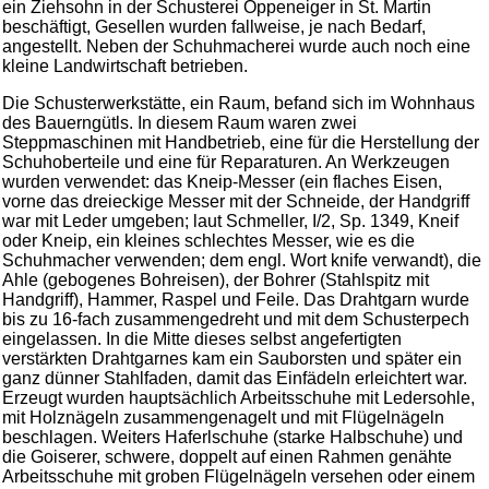
ein Ziehsohn in der Schusterei Oppeneiger in St. Martin
beschäftigt, Gesellen wurden fallweise, je nach Bedarf,
angestellt. Neben der Schuhmacherei wurde auch noch eine
kleine Landwirtschaft betrieben.
Die Schusterwerkstätte, ein Raum, befand sich im Wohnhaus
des Bauerngütls. In diesem Raum waren zwei
Steppmaschinen mit Handbetrieb, eine für die Herstellung der
Schuhoberteile und eine für Reparaturen. An Werkzeugen
wurden verwendet: das Kneip-Messer (ein flaches Eisen,
vorne das dreieckige Messer mit der Schneide, der Handgriff
war mit Leder umgeben; laut Schmeller, I/2, Sp. 1349, Kneif
oder Kneip, ein kleines schlechtes Messer, wie es die
Schuhmacher verwenden; dem engl. Wort knife verwandt), die
Ahle (gebogenes Bohreisen), der Bohrer (Stahlspitz mit
Handgriff), Hammer, Raspel und Feile. Das Drahtgarn wurde
bis zu 16-fach zusammengedreht und mit dem Schusterpech
eingelassen. In die Mitte dieses selbst angefertigten
verstärkten Drahtgarnes kam ein Sauborsten und später ein
ganz dünner Stahlfaden, damit das Einfädeln erleichtert war.
Erzeugt wurden hauptsächlich Arbeitsschuhe mit Ledersohle,
mit Holznägeln zusammengenagelt und mit Flügelnägeln
beschlagen. Weiters Haferlschuhe (starke Halbschuhe) und
die Goiserer, schwere, doppelt auf einen Rahmen genähte
Arbeitsschuhe mit groben Flügelnägeln versehen oder einem