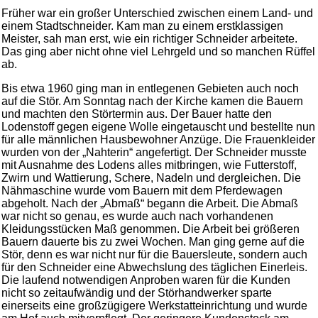
Früher war ein großer Unterschied zwischen einem Land- und
einem Stadtschneider. Kam man zu einem erstklassigen
Meister, sah man erst, wie ein richtiger Schneider arbeitete.
Das ging aber nicht ohne viel Lehrgeld und so manchen Rüffel
ab.
Bis etwa 1960 ging man in entlegenen Gebieten auch noch
auf die Stör. Am Sonntag nach der Kirche kamen die Bauern
und machten den Störtermin aus. Der Bauer hatte den
Lodenstoff gegen eigene Wolle eingetauscht und bestellte nun
für alle männlichen Hausbewohner Anzüge. Die Frauenkleider
wurden von der „Nahterin“ angefertigt. Der Schneider musste
mit Ausnahme des Lodens alles mitbringen, wie Futterstoff,
Zwirn und Wattierung, Schere, Nadeln und dergleichen. Die
Nähmaschine wurde vom Bauern mit dem Pferdewagen
abgeholt. Nach der „Abmaß“ begann die Arbeit. Die Abmaß
war nicht so genau, es wurde auch nach vorhandenen
Kleidungsstücken Maß genommen. Die Arbeit bei größeren
Bauern dauerte bis zu zwei Wochen. Man ging gerne auf die
Stör, denn es war nicht nur für die Bauersleute, sondern auch
für den Schneider eine Abwechslung des täglichen Einerleis.
Die laufend notwendigen Anproben waren für die Kunden
nicht so zeitaufwändig und der Störhandwerker sparte
einerseits eine großzügigere Werkstatteinrichtung und wurde