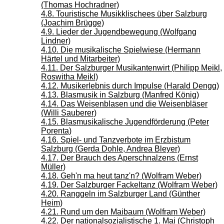
(Thomas Hochradner)
4.8. Touristische Musikklischees über Salzburg
(Joachim Brügge)
4.9. Lieder der Jugendbewegung (Wolfgang
Lindner)
4.10. Die musikalische Spielwiese (Hermann
Härtel und Mitarbeiter)
4.11. Der Salzburger Musikantenwirt (Philipp Meikl,
Roswitha Meikl)
4.12. Musikerlebnis durch Impulse (Harald Dengg)
4.13. Blasmusik in Salzburg (Manfred König)
4.14. Das Weisenblasen und die Weisenbläser
(Willi Sauberer)
4.15. Blasmusikalische Jugendförderung (Peter
Porenta)
4.16. Spiel- und Tanzverbote im Erzbistum
Salzburg (Gerda Dohle, Andrea Bleyer)
4.17. Der Brauch des Aperschnalzens (Ernst
Müller)
4.18. Geh'n ma heut tanz'n? (Wolfram Weber)
4.19. Der Salzburger Fackeltanz (Wolfram Weber)
4.20. Ranggeln im Salzburger Land (Günther
Heim)
4.21. Rund um den Maibaum (Wolfram Weber)
4.22. Der nationalsozialistische 1. Mai (Christoph