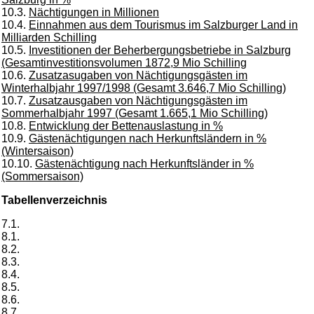
10.3.
Nächtigungen in Millionen
10.4.
Einnahmen aus dem Tourismus im Salzburger Land in
Milliarden Schilling
10.5.
Investitionen der Beherbergungsbetriebe in Salzburg
(Gesamtinvestitionsvolumen 1872,9 Mio Schilling
10.6.
Zusatzasugaben von Nächtigungsgästen im
Winterhalbjahr 1997/1998 (Gesamt 3.646,7 Mio Schilling)
10.7.
Zusatzausgaben von Nächtigungsgästen im
Sommerhalbjahr 1997 (Gesamt 1.665,1 Mio Schilling)
10.8.
Entwicklung der Bettenauslastung in %
10.9.
Gästenächtigungen nach Herkunftsländern in %
(Wintersaison)
10.10.
Gästenächtigung nach Herkunftsländer in %
(Sommersaison)
Tabellenverzeichnis
7.1.
8.1.
8.2.
8.3.
8.4.
8.5.
8.6.
8.7.