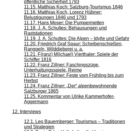
öffentliche Sicherheit 1793
11.15. Matthias Koch: Salzburg-Tourismus 1846
11.16. Matthias Koch, Lorenz Hübner:
Belustigungen 1846 und 1793
11.17. Hans Moser: Die Pumpermetten
11.18. J. A. Schultes: Behausungen und
Raststationen
11.19. J. A. Schultes: Die Alpen – Idylle und Gefahr
11.20. Friedrich Graf Spaur: Scheibenschießen,
Ranggeln, Wilddieberei u. a.
11.21. F(ranz) M(ichael) Vierthaler: Spiele der
Schiffer 1816
11.22. Franz Zillner: Faschingszüge,
Unterhaltungsspiele, Reime
11.23. Franz Zillner: Feste vom Frühling bis zum
Herbst
11.24. Franz Zillner: „Der“ alpenbewohnende
Salzburger 1865
11.25. Kommentar von Ulrike Kammerhofer-
Aggermann
12. Interviews
12.1. Leo Bauernberger: Tourismus – Traditionen
und Strategien