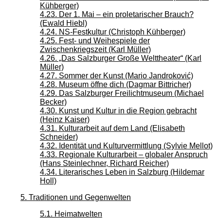
Kühberger)
4.23. Der 1. Mai – ein proletarischer Brauch?
(Ewald Hiebl)
4.24. NS-Festkultur (Christoph Kühberger)
4.25. Fest- und Weihespiele der
Zwischenkriegszeit (Karl Müller)
4.26. „Das Salzburger Große Welttheater“ (Karl
Müller)
4.27. Sommer der Kunst (Mario Jandroković)
4.28. Museum öffne dich (Dagmar Bittricher)
4.29. Das Salzburger Freilichtmuseum (Michael
Becker)
4.30. Kunst und Kultur in die Region gebracht
(Heinz Kaiser)
4.31. Kulturarbeit auf dem Land (Elisabeth
Schneider)
4.32. Identität und Kulturvermittlung (Sylvie Mellot)
4.33. Regionale Kulturarbeit – globaler Anspruch
(Hans Steinlechner, Richard Reicher)
4.34. Literarisches Leben in Salzburg (Hildemar
Holl)
5. Traditionen und Gegenwelten
5.1. Heimatwelten