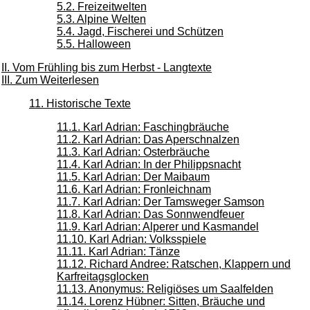
5.2. Freizeitwelten
5.3. Alpine Welten
5.4. Jagd, Fischerei und Schützen
5.5. Halloween
II. Vom Frühling bis zum Herbst - Langtexte
III. Zum Weiterlesen
11. Historische Texte
11.1. Karl Adrian: Faschingbräuche
11.2. Karl Adrian: Das Aperschnalzen
11.3. Karl Adrian: Osterbräuche
11.4. Karl Adrian: In der Philippsnacht
11.5. Karl Adrian: Der Maibaum
11.6. Karl Adrian: Fronleichnam
11.7. Karl Adrian: Der Tamsweger Samson
11.8. Karl Adrian: Das Sonnwendfeuer
11.9. Karl Adrian: Alperer und Kasmandel
11.10. Karl Adrian: Volksspiele
11.11. Karl Adrian: Tänze
11.12. Richard Andree: Ratschen, Klappern und
Karfreitagsglocken
11.13. Anonymus: Religiöses um Saalfelden
11.14. Lorenz Hübner: Sitten, Bräuche und