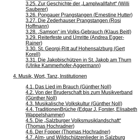
3.25. Zur Geschichte der „Lamplwallfahrt“ (Willi
Sauberer)
3.26. Pongauer Prangstangen (Ernestine Hutter)
3.27. Die Zederhauser Prangstangen (Rosi
Hoffmann)
3.28. „Samson“ im Volks-Gebrauch (Klaus Beitl)
3.29. Reiterfeste und Umritte (Andrea Egger-
Rainer)
3.30. St. Georgi-Ritt auf Hohensalzburg (Gert
Korell)
3.31. Die Jakobischützen in St. Jakob am Thurn
(Ulrike Kammerhofer-Aggermann)
4. Musik, Wort, Tanz, Institutionen
4.1. Das Lied im Brauch (Günther Noll)
4.2. Von der Bruderschaft bis zum Musikverband
(Günther Noll)
4.3. Musikalische Volkskultur (Günther Noll)
4.4. TraditionenBrüche (Edgar J. Forster, Elisabeth
Wappelshammer)
4.5. Die „Salzburger Volksmusiklandschaft“
(Thomas Hochradner)
4.6. Der Fopper (Thomas Hochradner)
4.7. Alm- und Wildschützenlieder in Salzburg