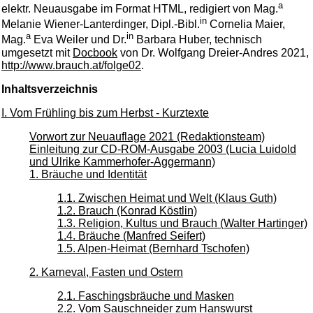
a
elektr. Neuausgabe im Format HTML, redigiert von Mag.
in
Melanie Wiener-Lanterdinger, Dipl.-Bibl.
Cornelia Maier,
a
in
Mag.
Eva Weiler und Dr.
Barbara Huber, technisch
umgesetzt mit
Docbook
von Dr. Wolfgang Dreier-Andres 2021,
http://www.brauch.at/folge02
.
Inhaltsverzeichnis
I. Vom Frühling bis zum Herbst - Kurztexte
Vorwort zur Neuauflage 2021 (Redaktionsteam)
Einleitung zur CD-ROM-Ausgabe 2003 (Lucia Luidold
und Ulrike Kammerhofer-Aggermann)
1. Bräuche und Identität
1.1. Zwischen Heimat und Welt (Klaus Guth)
1.2. Brauch (Konrad Köstlin)
1.3. Religion, Kultus und Brauch (Walter Hartinger)
1.4. Bräuche (Manfred Seifert)
1.5. Alpen-Heimat (Bernhard Tschofen)
2. Karneval, Fasten und Ostern
2.1. Faschingsbräuche und Masken
2.2. Vom Sauschneider zum Hanswurst