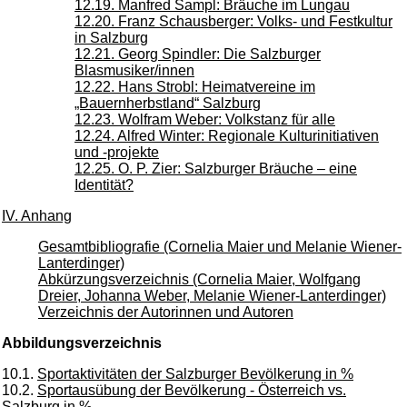
12.19. Manfred Sampl: Bräuche im Lungau
12.20. Franz Schausberger: Volks- und Festkultur
in Salzburg
12.21. Georg Spindler: Die Salzburger
Blasmusiker/innen
12.22. Hans Strobl: Heimatvereine im
„Bauernherbstland“ Salzburg
12.23. Wolfram Weber: Volkstanz für alle
12.24. Alfred Winter: Regionale Kulturinitiativen
und -projekte
12.25. O. P. Zier: Salzburger Bräuche – eine
Identität?
IV. Anhang
Gesamtbibliografie (Cornelia Maier und Melanie Wiener-
Lanterdinger)
Abkürzungsverzeichnis (Cornelia Maier, Wolfgang
Dreier, Johanna Weber, Melanie Wiener-Lanterdinger)
Verzeichnis der Autorinnen und Autoren
Abbildungsverzeichnis
10.1.
Sportaktivitäten der Salzburger Bevölkerung in %
10.2.
Sportausübung der Bevölkerung - Österreich vs.
Salzburg in %