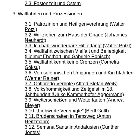
2.3. Fastenzeit und Ostern
3. Wallfahrten und Prozessionen
3.1. Patrozinien und Heiligenverehrung (Walter
Pötzl)
3.2. Wir ziehen zum Haus der Gnade (Johannes
Neuhardt)
3.3. Ich hab’ wunderbare Hilf erlangt (Walter Pötzl)
3.4. Wallfahrt zwischen Vielfalt und Beliebigkeit
(Helmut Eberhart und Gabriele Ponisch)
3.5. Wallfahrt kennt keine Grenzen (Cornelia
Göksu)
3.6. Von solennischen Umgängen und Kirchfahrten
(Werner Rainer)
3.7. Colloredo-Verbote (Alfred Stefan Weiß)
3.8. Volksfrömmigkeit und Zeitgeist im 18.
Jahrhundert (Ulrike Kammerhofer-Aggermann)
3.9. Wetterschießen und Wetterläuten (Andrea
Bleyer)
3.10. „Liebwerte Vereinigte“ (Bertl Göttl)
3.11. Bruderschaften in Tamsweg (Anton
Heitzmann)
3.12. Semana Santa in Andalusien (Günther
Jontes)