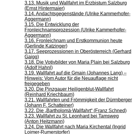
3.13. Musik und Wallfahrt im Erzbistum Salzburg
(Ernst Hintermaier)
3.14. Andachtsgegenstände (Ulrike Kammerhofer-
Aggermann)
3.15. Die Entwicklung der
Fronleichnamsprozession (Ulrike Kammerhofer-
Aggermann)
3.16. Fronleichnam und Erstkommunion heute
(Gerlinde Katzinger)
3.17. Seeprozessionen in Oberösterreich (Gerhard
Gaigg)
3.18. Die Votivbilder von Maria Plain bei Salzburg
(Adolf Hahnl)
3.19. Wallfahrt auf die Gmain (Johannes Lang) –
Hinweis: Vom Autor für die Neuauflage nicht
freigegeben
3.20. Die Pinzgauer Heiligenblut-Wallfahrt
(Reinhard Kriechbaum)
3.21. Wallfahrten und Frömmigkeit der Dürrnberger
(Johann F. Schatteiner)
3.22. Die „Bartholomä-Wallfahrt“ (Franz Schned)
3.23. Wallfahrt zu St. Leonhard bei Tamsweg
(Anton Heitzmann)
3.24. Die Wallfahrt nach Maria Kirchental (Ingrid
Loimer-Rumerstorfer)