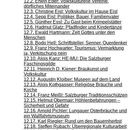
12.2. Erwin Eder: Volkskulturelle Vereine,
dörfliches Miteinander
12.3. Christine Eisl: Volkskultur im Hause Eisl
12.4. Sepp Eisl: Politiker, Bauer, Familienvater
12.5. Günther Essl: Zu Gast beim Krimpelstätter
12.6. Hadmut Glatz: Pfadfinder und Kindertänze
12.7. Ewald Hartmann: Zelt Gottes unter den
Menschen
12.8. Bodo Hell: Schriftsteller, Senner, Querdenker
12.9. Franz Hochwarter: Tourismus: Vermarktung
ja, Verkitschung nein
12.10. Alois Kanz: HE-MU: Die Salzburger
Faschingsgilde
12.11. Heinrich D. Kiener: Braukunst und
Volkskultur
12.12. Augustin Kloiber: Museen auf dem Land
12.13. Alois Kothgasser: Religiöse Bräuche und
Kirche
12.14. Franz Meißl: Salzburger Traditionsschützen
12.15. Helmut Obermair: Höhlenbefahrungen –
Sicherheit und Gefahr
12.16. Arnold Pichler: Lungauer Osterbräuche und
ein Wallfahrtsmuseum
12.17. Karl Riegler: Rund um den Bauernherbst
12.18. Steffen Rubach: Überregionale Kulturarbeit